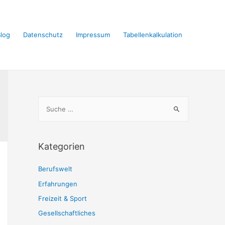
log
Datenschutz
Impressum
Tabellenkalkulation
S
u
c
h
Kategorien
e
n
Berufswelt
a
Erfahrungen
c
Freizeit & Sport
h
Gesellschaftliches
: