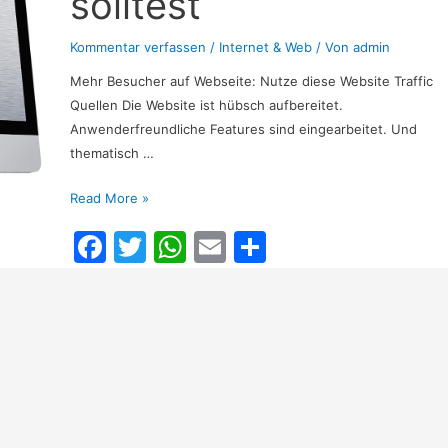
solltest
Kommentar verfassen
/
Internet & Web
/ Von
admin
Mehr Besucher auf Webseite: Nutze diese Website Traffic
Quellen Die Website ist hübsch aufbereitet.
Anwenderfreundliche Features sind eingearbeitet. Und
thematisch …
14
Read More »
Internet
F
T
W
E
T
Traffic
a
w
h
m
ei
Quellen
die
c
itt
at
ai
le
du
e
er
s
l
n
unbedingt
b
A
kennen
solltest
o
p
o
p