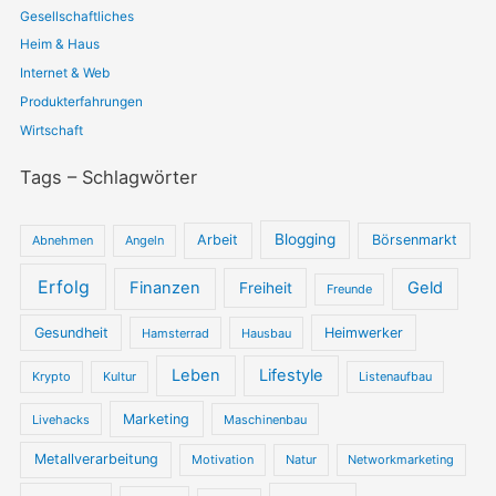
h
Gesellschaftliches
:
Heim & Haus
Internet & Web
Produkterfahrungen
Wirtschaft
Tags – Schlagwörter
Blogging
Arbeit
Börsenmarkt
Abnehmen
Angeln
Erfolg
Finanzen
Geld
Freiheit
Freunde
Gesundheit
Heimwerker
Hamsterrad
Hausbau
Leben
Lifestyle
Krypto
Kultur
Listenaufbau
Marketing
Livehacks
Maschinenbau
Metallverarbeitung
Motivation
Natur
Networkmarketing