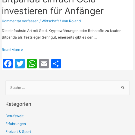
investieren für Anfänger
Kommentar verfassen
/
Wirtschaft
/ Von
Roland
Die einfachste Art mit Geld, Kryptowährungen oder Rohstoffe zu kaufen.
Bitpanda als Testsieger Sehr gut, einerseits gibt es den …
Bitpanda
Read More »
einfach
F
T
W
E
T
Geld
a
w
h
m
ei
investieren
für
c
itt
at
ai
le
Anfänger
S
e
er
s
l
n
u
c
b
A
Kategorien
h
o
p
e
Berufswelt
o
p
n
Erfahrungen
a
k
Freizeit & Sport
c