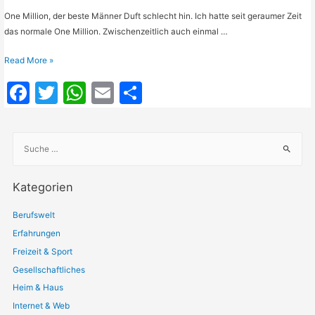
One Million, der beste Männer Duft schlecht hin. Ich hatte seit geraumer Zeit
das normale One Million. Zwischenzeitlich auch einmal …
PACO
Read More »
RABANNE
F
T
W
E
T
One
a
w
h
m
ei
Million
Absol
c
itt
at
ai
le
Gold
S
e
er
s
l
n
EDP
u
V
c
b
A
100
Kategorien
h
o
p
ml
e
Berufswelt
o
p
n
Erfahrungen
a
k
Freizeit & Sport
c
h
Gesellschaftliches
:
Heim & Haus
Internet & Web